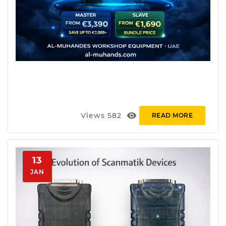
visibility
Views
582
READ MORE
13
JAN