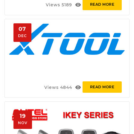
visibility
Views
5189
READ MORE
07
DEC
visibility
Views
4844
READ MORE
19
NOV