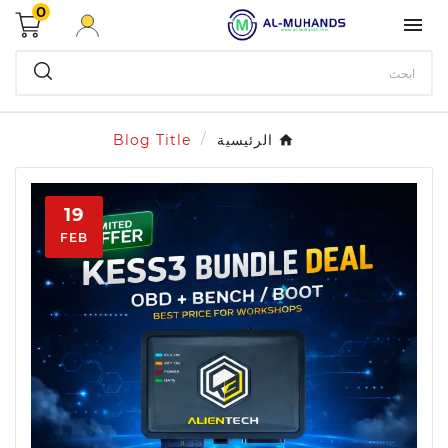
0

الرئيسية
Blog Title
19
FEB