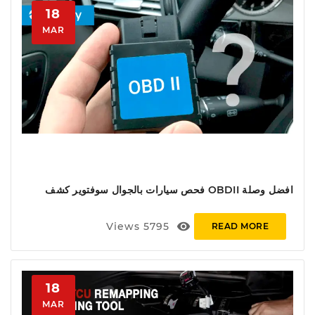
18
MAR
افضل وصلة OBDII فحص سيارات بالجوال سوفتوير كشف
اعطال على الموبايل اندرويد و ابل
visibility
Views
5795
READ MORE
18
MAR