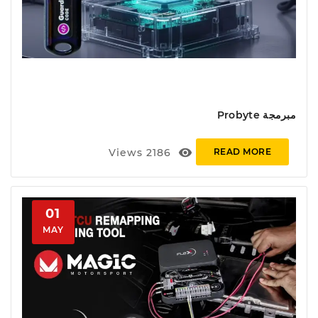
مبرمجة Probyte
visibility
Views
2186
READ MORE
01
MAY