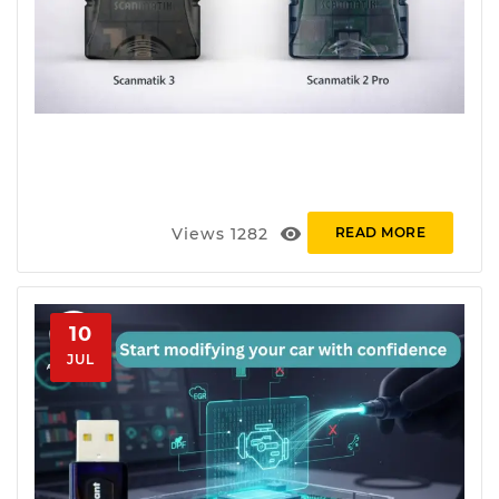
visibility
Views
1282
READ MORE
10
JUL