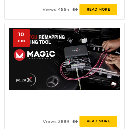
visibility
Views
4664
READ MORE
10
JUN
visibility
Views
3889
READ MORE