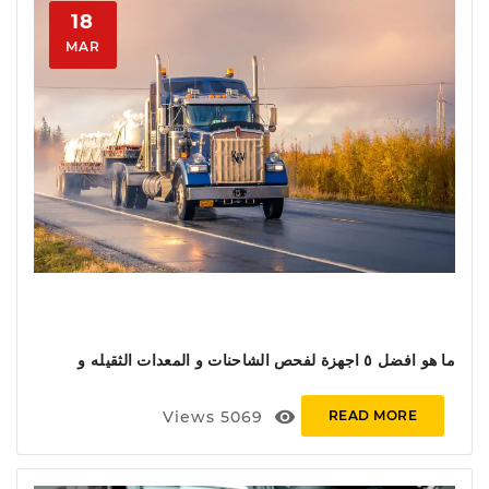
18
MAR
ما هو افضل ٥ اجهزة لفحص الشاحنات و المعدات الثقيله و
التركات
visibility
Views
5069
READ MORE