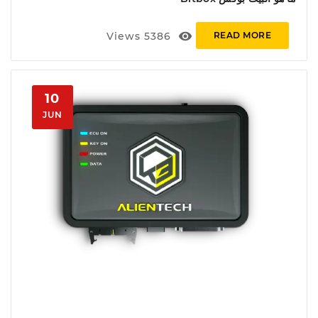
visibility
Views
5386
READ MORE
10
JUN