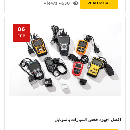
visibility
Views
4530
READ MORE
06
FEB
افضل اجهزه فحص السيارات بالموبايل