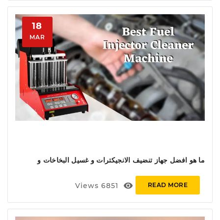
18
MAR
ما هو افضل جهاز تنضيف الانجيكترات و غسيل البخاخات و
اختبارها و فحصها ؟
visibility
Views
6851
READ MORE