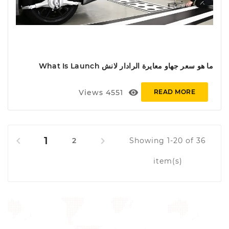
ما هو سعر جهاو معايرة الرادار لانش What Is Launch
ADAS Price
visibility
Views
4551
READ MORE
1


2
Showing 1-20 of 36
item(s)