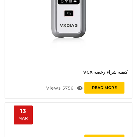
كيفيه شراء رخصه VCX
visibility
Views
5756
READ MORE
13
MAR