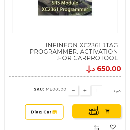
INFINEON XC2361 JTAG
PROGRAMMER. ACTIVATION
FOR CARPROTOOL.
650.00 د.إ.‏
SKU:
ME00500
كمية :
أضف

storefront
Diag Car
للسلة