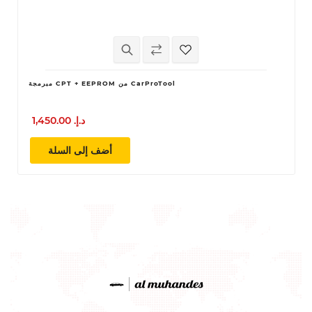
مبرمجة CPT + EEPROM من CarProTool
1,450.00 د.إ.‏
أضف إلى السلة