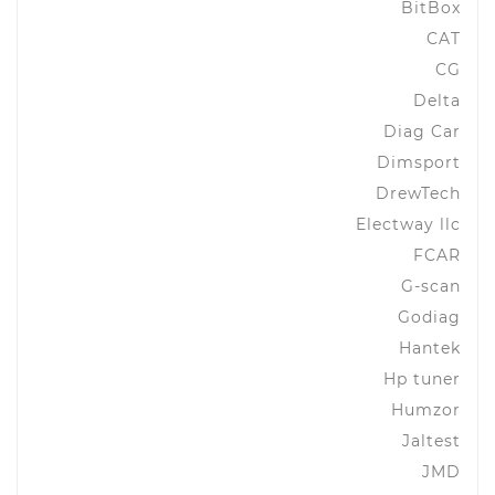
BitBox
CAT
CG
Delta
Diag Car
Dimsport
DrewTech
Electway llc
FCAR
G-scan
Godiag
Hantek
Hp tuner
Humzor
Jaltest
JMD