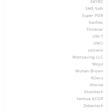
SKYRC
SMS Soft
Super PDR
Swiftec
Thinkcar
UNI-T
VNCI
volcano
Wattsaving LLC
Woyo
Wuhan Brown
XGecu
Xhorse
Xtooltech
Yanhua ACDP
Zebartech