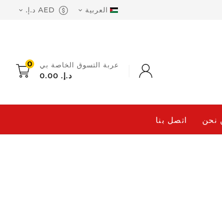
‫العربية
AED د.إ.‏


0
عربة التسوق الخاصة بي
0.00 د.إ.‏
 نحن
اتصل بنا