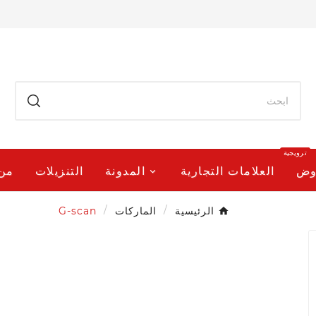
ترويجية
وض
العلامات التجارية
المدونة
التنزيلات
من
الرئيسية
الماركات
G-scan