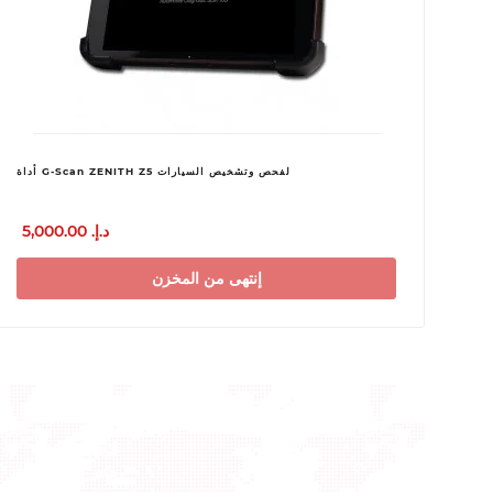
أداة G-Scan ZENITH Z5 لفحص وتشخيص السيارات
5,000.00 د.إ.‏
إنتهى من المخزن