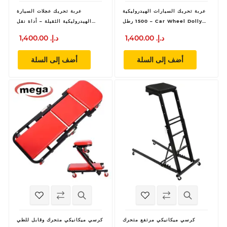
عربة تحريك السيارات الهيدروليكية
عربة تحريك عجلات السيارة
1500 رطل – Car Wheel Dolly
الهيدروليكية الثقيلة – أداة نقل
Heavy Duty
وتحديد موضع المركبات
1,400.00 د.إ.‏
1,400.00 د.إ.‏
أضف إلى السلة
أضف إلى السلة
كرسي ميكانيكي مرتفع متحرك
كرسي ميكانيكي متحرك وقابل للطي