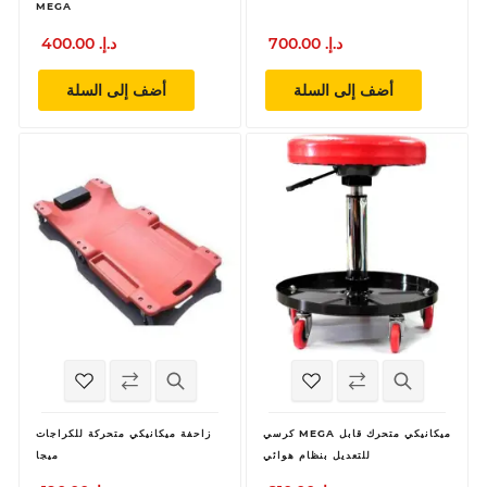
MEGA
700.00 د.إ.‏
400.00 د.إ.‏
أضف إلى السلة
أضف إلى السلة
كرسي MEGA ميكانيكي متحرك قابل
زاحفة ميكانيكي متحركة للكراجات
للتعديل بنظام هوائي
ميجا