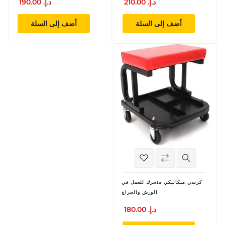
210.00 د.إ.‏
190.00 د.إ.‏
أضف إلى السلة
أضف إلى السلة
كرسي ميكانيكي متحرك للعمل في
الورش والجراج
180.00 د.إ.‏