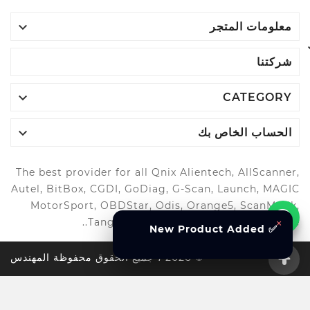

معلومات المتجر
شركتنا

CATEGORY

الحساب الخاص بك
The best provider for all Qnix Alientech, AllScanner,
Autel, BitBox, CGDI, GoDiag, G-Scan, Launch, MAGIC
MotorSport, OBDStar, Odis, Orange5, ScanMatik,
Tango, Xhorse, Xtool, Autool and more..
×
✅ New Product Added
© 2026 ، جميع الحقوق محفوظة المهندس