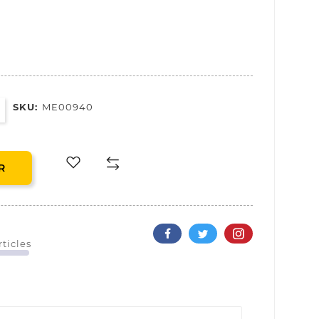
SKU:
ME00940
R
rticles