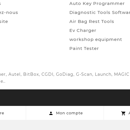
s
Auto Key Programmer
ez-nous
Diagnostic Tools Softwa
site
Air Bag Rest Tools
Ev Charger
workshop equipment
Paint Tester
anner, Autel, BitBox, CGDI, GoDiag, G-Scan, Launch, MAG
e..
re
Mon compte

