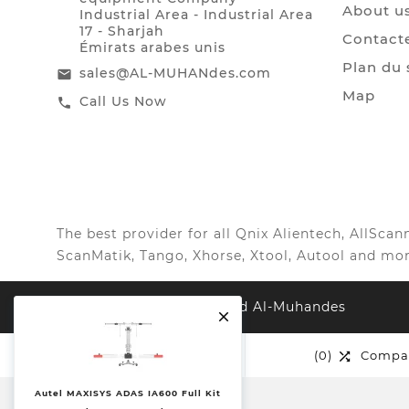
About u
Industrial Area - Industrial Area
17 - Sharjah
Contact
Émirats arabes unis
Plan du 
sales@AL-MUHANdes.com
email
Map
Call Us Now
call
The best provider for all Qnix Alientech, AllSc
ScanMatik, Tango, Xhorse, Xtool, Autool and mor
© 2022, All Right Reserved Al-Muhandes

(0)
Liste de souhaits
(0)
Compa


Autel MAXISYS ADAS IA600 Full Kit