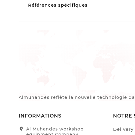
Références spécifiques
Almuhandes reflète la nouvelle technologie dans
INFORMATIONS
NOTRE 
location_on
Al Muhandes workshop
Delivery
equipment Company