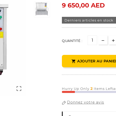
9 650,00 AED
Derniers articles en stock
QUANTITÉ :
AJOUTER AU PANIE


2
Hurry Up Only
Items Lefta
Donnez votre avis