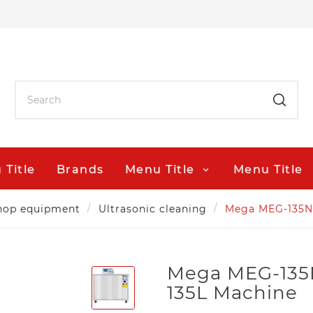
 Title
Brands
Menu Title
Menu Title
hop equipment
Ultrasonic cleaning
Mega MEG-135NF
Mega MEG-135N
135L Machine