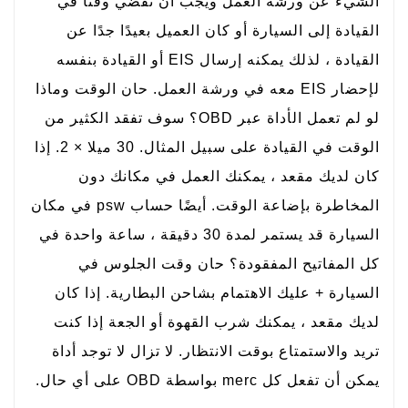
الشيء عن ورشة العمل ويجب أن تقضي وقتًا في
القيادة إلى السيارة أو كان العميل بعيدًا جدًا عن
القيادة ، لذلك يمكنه إرسال EIS أو القيادة بنفسه
لإحضار EIS معه في ورشة العمل. حان الوقت وماذا
لو لم تعمل الأداة عبر OBD؟ سوف تفقد الكثير من
الوقت في القيادة على سبيل المثال. 30 ميلا × 2. إذا
كان لديك مقعد ، يمكنك العمل في مكانك دون
المخاطرة بإضاعة الوقت. أيضًا حساب psw في مكان
السيارة قد يستمر لمدة 30 دقيقة ، ساعة واحدة في
كل المفاتيح المفقودة؟ حان وقت الجلوس في
السيارة + عليك الاهتمام بشاحن البطارية. إذا كان
لديك مقعد ، يمكنك شرب القهوة أو الجعة إذا كنت
تريد والاستمتاع بوقت الانتظار. لا تزال لا توجد أداة
يمكن أن تفعل كل merc بواسطة OBD على أي حال.