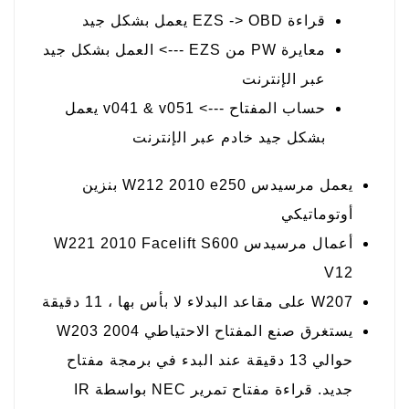
قراءة EZS -> OBD يعمل بشكل جيد
معايرة PW من EZS ---> العمل بشكل جيد
عبر الإنترنت
حساب المفتاح ---> v041 & v051 يعمل
بشكل جيد خادم عبر الإنترنت
يعمل مرسيدس W212 2010 e250 بنزين
أوتوماتيكي
أعمال مرسيدس W221 2010 Facelift S600
V12
W207 على مقاعد البدلاء لا بأس بها ، 11 دقيقة
يستغرق صنع المفتاح الاحتياطي W203 2004
حوالي 13 دقيقة عند البدء في برمجة مفتاح
جديد. قراءة مفتاح تمرير NEC بواسطة IR