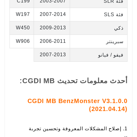
C199
2003-2007
فئة SLR
W197
2007-2014
فئة SLS
W450
2009-2013
ذكي
W906
2006-2011
سبرينتر
2007-2013
فيفو / فيانو
أحدث معلومات تحديث CGDI MB:
CGDI MB BenzMonster V3.1.0.0
(2021.04.14)
1. إصلاح المشكلات المعروفة وتحسين تجربة