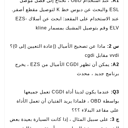
A1:
عند استخدام OBD ، تحتاج إلى فصل موصل
ESL والبحث عن دبوس خط K لتوصيل مقطع أصفر.
عند الاستخدام على المقعد: ابحث عن أسلاك EZS-
ELV وقم بتوصيل المشبك بمسمار kline
س 2:
ماذا عن تصحيح الأميال (إعادة التعيين إلى 0)؟
vvdi مقابل cgdi
A2:
يمكن أن تظهر CGDI الأميال من EZS ، يخرج
برنامج جديد ، محدث
Q3:
عندما يكون لدينا أداة CGDI تعمل جميعها
بواسطة OBD ، فلماذا يريد الفتيان أن تعمل الأداة
على مقاعد البدلاء ؟؟؟
ج 3:
على سبيل المثال ، إذا كانت السيارة بعيدة بعض