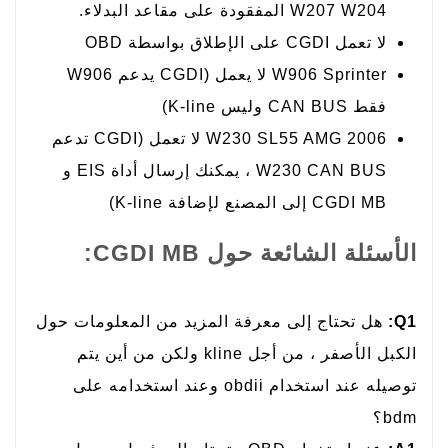
W207 W204 المفقودة على مقاعد البدلاء.
لا تعمل CGDI على الإطلاق بواسطة OBD
W906 Sprinter لا يعمل (CGDI يدعم W906
فقط CAN BUS وليس K-line)
W230 SL55 AMG 2006 لا تعمل (CGDI تدعم
W230 CAN BUS ، يمكنك إرسال أداة EIS و
CGDI MB إلى المصنع لإضافة K-line)
الأسئلة الشائعة حول CGDI MB:
Q1:
هل تحتاج إلى معرفة المزيد من المعلومات حول
الكبل الأصفر ، من أجل kline ولكن من أين يتم
توصيله عند استخدام obdii وعند استخدامه على
bdm؟