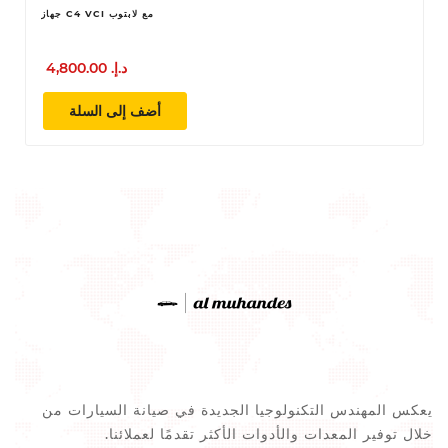
ت
جهاز C4 VCI مع لابتوب
4,800.00 د.إ.‏
أضف إلى السلة
يعكس المهندس التكنولوجيا الجديدة في صيانة السيارات من
خلال توفير المعدات والأدوات الأكثر تقدمًا لعملائنا.