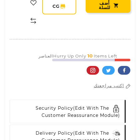
أضف

storefront
CG
للسلة
10
Items Leftالعناصر
Hurry Up Only
اكتب مراجعتك
Security Policy
(edit With The
Customer Reassurance Module)
Delivery Policy
(edit With The