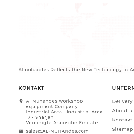
Almuhandes Reflects the New Technology in Au
KONTAKT
UNTER
location_on
Al Muhandes workshop
Delivery
equipment Company
About u
Industrial Area - Industrial Area
17 - Sharjah
Kontakt
Vereinigte Arabische Emirate
Sitemap
sales@AL-MUHANdes.com
email