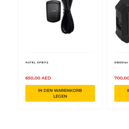
AUTEL APB112
OBDStar
650,00 AED
700,0
IN DEN WARENKORB
LEGEN