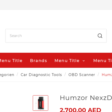
enu Title
Brands
Menu Title
Menu Ti
egorien
Car Diagnostic Tools
OBD Scanner
Humz
Humzor Nexz
2.700,00 AED