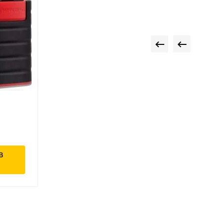


B