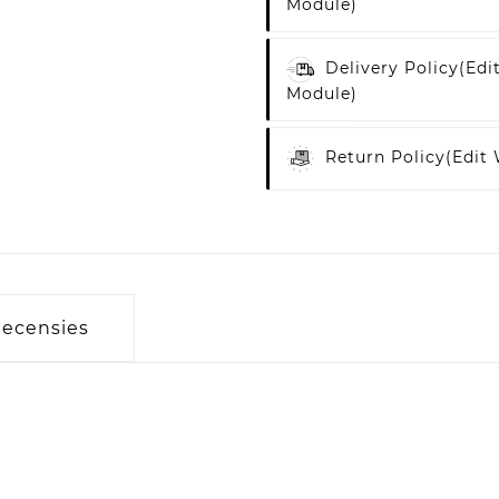
Module)
Delivery Policy
(edi
Module)
Return Policy
(edit
ecensies