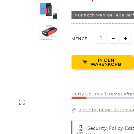
Nur noch wenige Teile ver
MENGE :
IN DEN

WARENKORB
1
Hurry Up Only
Items Lefta

schreibe deine Rezensi
Security Policy
(edi