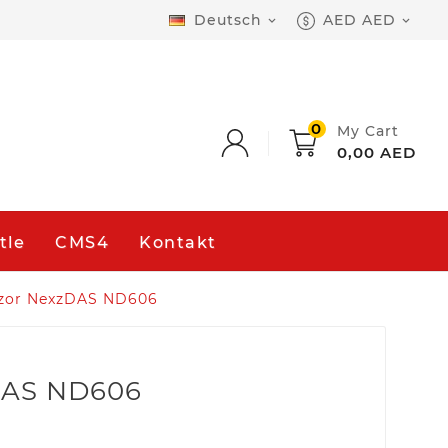
Deutsch
AED AED


0
My Cart
0,00 AED
tle
CMS4
Kontakt
or NexzDAS ND606
DAS ND606