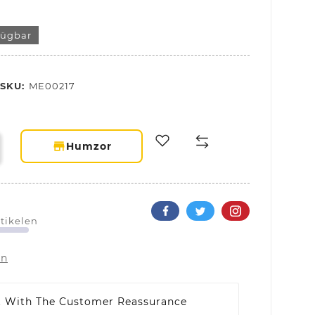
fügbar
SKU:
ME00217
storefront
Humzor
rtikelen
on
t With The Customer Reassurance