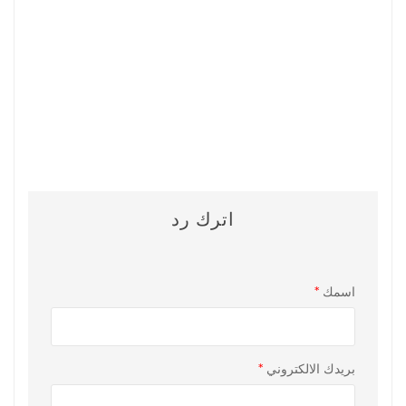
تفاصيل
السعر
السعر
السوفت وير
السوفت
(دولار
(درهم
وير
أمريكي)
إماراتي)
Honda/Acura
اضغط
1005.58
274 $
CAN
هنا
درهم
اترك رد
اسمك
*
بريدك الالكتروني
*