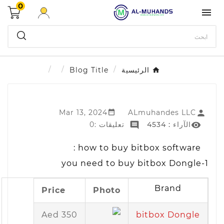
0

الرئيسية
Blog Title
Mar 13, 2024
ALmuhandes LLC


الآراء :
4534
تعليقات :0


how to buy bitbox software :
1-you need to buy bitbox Dongle
Brand
Price
Photo
تفاصيل
السعر
السعر
السوفت
السوفت
(دولار
(درهم
وير
وير
أمريكي)
إماراتي)
350 Aed
bitbox Dongle